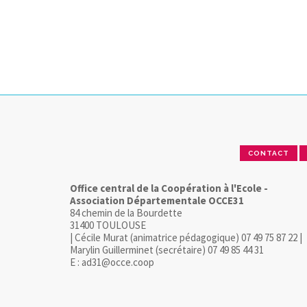
CONTACT
Office central de la Coopération à l'Ecole -
Association Départementale OCCE31
84 chemin de la Bourdette
31400 TOULOUSE
| Cécile Murat (animatrice pédagogique) 07 49 75 87 22 |
Marylin Guillerminet (secrétaire) 07 49 85 44 31
E : ad31@occe.coop