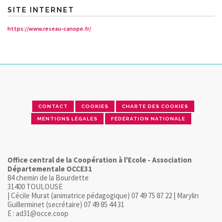
SITE INTERNET
https://www.reseau-canope.fr/
CONTACT
COOKIES
CHARTE DES COOKIES
MENTIONS LÉGALES
FÉDÉRATION NATIONALE
Office central de la Coopération à l'Ecole - Association
Départementale OCCE31
84 chemin de la Bourdette
31400 TOULOUSE
| Cécile Murat (animatrice pédagogique) 07 49 75 87 22 | Marylin
Guillerminet (secrétaire) 07 49 85 44 31
E : ad31@occe.coop