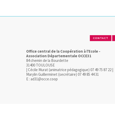
CONTACT
Office central de la Coopération à l'Ecole -
Association Départementale OCCE31
84 chemin de la Bourdette
31400 TOULOUSE
| Cécile Murat (animatrice pédagogique) 07 49 75 87 22 |
Marylin Guillerminet (secrétaire) 07 49 85 44 31
E : ad31@occe.coop