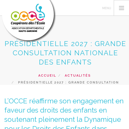
PRÉSIDENTIELLE 2027 : GRANDE
L'OCCE
CONSULTATION NATIONALE
GERER SA COOPERATIVE
DES ENFANTS
ACTIONS PÉDAGOGIQUES
ACCUEIL
ACTUALITÉS
RESSOURCES PEDAGOGIQUES
PRÉSIDENTIELLE 2027 : GRANDE CONSULTATION
FORMATIONS
NATIONALE DES ENFANTS
PRETS ET SERVICES
L’OCCE réaffirme son engagement en
faveur des droits des enfants en
RECHERCHER
soutenant pleinement la Dynamique
CONTACT
pour les Droits des Enfants dans