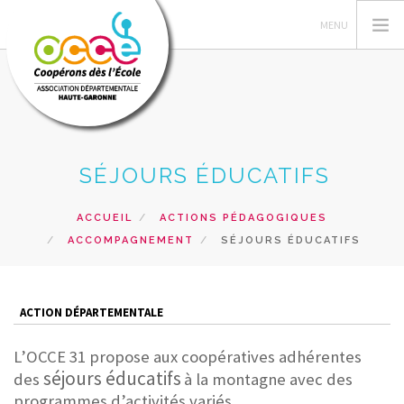
L'OCCE
SÉJOURS ÉDUCATIFS
GERER SA COOPERATIVE
ACTIONS PÉDAGOGIQUES
ACCUEIL
ACTIONS PÉDAGOGIQUES
ACCOMPAGNEMENT
SÉJOURS ÉDUCATIFS
RESSOURCES PEDAGOGIQUES
FORMATIONS
PRETS ET SERVICES
ACTION DÉPARTEMENTALE
RECHERCHER
L’OCCE 31 propose aux coopératives adhérentes
séjours éducatifs
des
à la montagne
avec des
CONTACT
programmes d’activités variés.