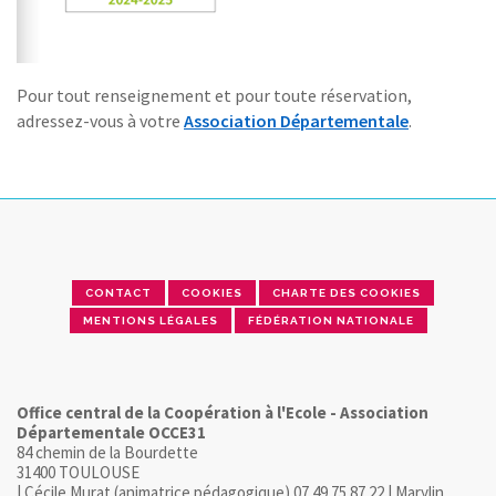
Pour tout renseignement et pour toute réservation,
adressez-vous à votre
Association Départementale
.
CONTACT
COOKIES
CHARTE DES COOKIES
MENTIONS LÉGALES
FÉDÉRATION NATIONALE
Office central de la Coopération à l'Ecole - Association
Départementale OCCE31
84 chemin de la Bourdette
31400 TOULOUSE
| Cécile Murat (animatrice pédagogique) 07 49 75 87 22 | Marylin